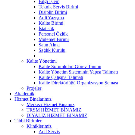
Bilgi İşlem
Teknik Servis Birimi
Disiplin Birimi
Adli Yazışma
Kalite Birimi
İstatistik
Personel Özlük
Mutemet Birimi
Satın Alma
Sağlık Kurulu
Kalite Yönetimi
Kalite Sorumluları Görev Tanımı
Kalite Yönetim Sisteminin Yapısı Talimatı
Kalite Çalışma Talimatı
Kalite Direktörlüğü Organizasyon Şeması
Projeler
Akademik
Hizmet Binalarımız
Merkezi Hizmet Binamız
TRSM HİZMET BİNAMIZ
DİYALİZ HİZMET BİNAMIZ
Tıbbi Birimler
Kliniklerimiz
Acil Servis