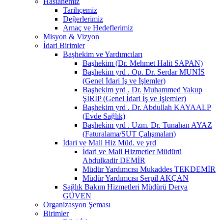
Hastanemiz
Tarihçemiz
Değerlerimiz
Amaç ve Hedeflerimiz
Misyon & Vizyon
İdari Birimler
Başhekim ve Yardımcıları
Başhekim (Dr. Mehmet Halit SAPAN)
Başhekim yrd . Op. Dr. Serdar MUNİS
(Genel İdari İş ve İşlemler)
Başhekim yrd . Dr. Muhammed Yakup
ŞİRİP (Genel İdari İş ve İşlemler)
Başhekim yrd . Dr. Abdullah KAYAALP
(Evde Sağlık)
Başhekim yrd . Uzm. Dr. Tunahan AYAZ
(Faturalama/SUT Çalışmaları)
İdari ve Mali Hiz Müd. ve yrd
İdari ve Mali Hizmetler Müdürü
Abdulkadir DEMİR
Müdür Yardımcısı Mukaddes TEKDEMİR
Müdür Yardımcısı Serpil AKÇAN
Sağlık Bakım Hizmetleri Müdürü Derya
GÜVEN
Organizasyon Şeması
Birimler