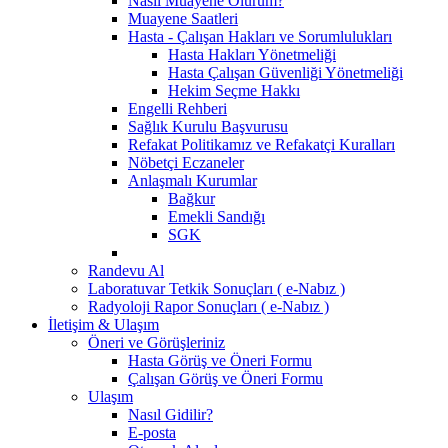
Nasıl Muayene Olurum?
Muayene Saatleri
Hasta - Çalışan Hakları ve Sorumlulukları
Hasta Hakları Yönetmeliği
Hasta Çalışan Güvenliği Yönetmeliği
Hekim Seçme Hakkı
Engelli Rehberi
Sağlık Kurulu Başvurusu
Refakat Politikamız ve Refakatçi Kuralları
Nöbetçi Eczaneler
Anlaşmalı Kurumlar
Bağkur
Emekli Sandığı
SGK
Randevu Al
Laboratuvar Tetkik Sonuçları ( e-Nabız )
Radyoloji Rapor Sonuçları ( e-Nabız )
İletişim & Ulaşım
Öneri ve Görüşleriniz
Hasta Görüş ve Öneri Formu
Çalışan Görüş ve Öneri Formu
Ulaşım
Nasıl Gidilir?
E-posta