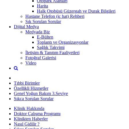
Otopark Alanları
Harita
Halk Otobüsü Güzergah ve Durak Bilgileri
Hastane Telefon (iç hat) Rehberi
Sık Sorulan Sorular
Dijital Medya
Medyada Biz
E-Bülten
Toplantı ve Organizasyonlar
Sağlık Takvimi
İletişim & Tanıtım Faaliyetleri
Fotoğraf Galerisi
Video
Tıbbi Birimler
Özellikli Hizmetler
Genel Yoğun Bakım 3.Seviye
Sıkça Sorulan Sorular
Klinik Hakkında
Doktor Çalışma Programı
Klinikten Haberler
Nasıl Gidilir ?