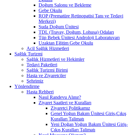
Doğum Salonu ve Bekleme
Gebe Okulu
ROP (Prematüre Retinopatisi Tanı ve Tedavi
Merkezi)
Suda Doğum Ünitesi
TDL (Travay, Doğum, Lohusa) Odaları
Tüp Bebek Ünitesi Androloji Laboratuvarı
Uzaktan Eğitim Gebe Okulu
Acil Sağlık Hizmetleri
Sağlık Turizmi
Sağlık Hizmetleri ve Hekimler
Tedavi Paketleri
Sağlık Turizmi Birimi
Hasta ve Ziyaretçiler
Şehrimiz
Yönlendirme
Hasta Rehberi
Nasıl Randevu Alınır?
Ziyaret Saatleri ve Kuralları
Ziyaretçi Politikamız
Genel Yoğun Bakım Ünitesi Giriş-Çıkış
Kuralları Talimatı
Yeni Doğan Yoğun Bakım Ünitesi Giriş-
Çıkış Kuralları Talimatı