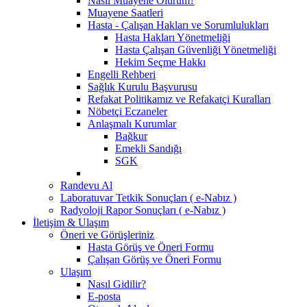
Nasıl Muayene Olurum?
Muayene Saatleri
Hasta - Çalışan Hakları ve Sorumlulukları
Hasta Hakları Yönetmeliği
Hasta Çalışan Güvenliği Yönetmeliği
Hekim Seçme Hakkı
Engelli Rehberi
Sağlık Kurulu Başvurusu
Refakat Politikamız ve Refakatçi Kuralları
Nöbetçi Eczaneler
Anlaşmalı Kurumlar
Bağkur
Emekli Sandığı
SGK
Randevu Al
Laboratuvar Tetkik Sonuçları ( e-Nabız )
Radyoloji Rapor Sonuçları ( e-Nabız )
İletişim & Ulaşım
Öneri ve Görüşleriniz
Hasta Görüş ve Öneri Formu
Çalışan Görüş ve Öneri Formu
Ulaşım
Nasıl Gidilir?
E-posta