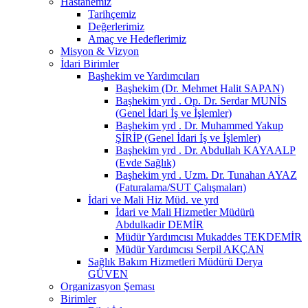
Hastanemiz
Tarihçemiz
Değerlerimiz
Amaç ve Hedeflerimiz
Misyon & Vizyon
İdari Birimler
Başhekim ve Yardımcıları
Başhekim (Dr. Mehmet Halit SAPAN)
Başhekim yrd . Op. Dr. Serdar MUNİS
(Genel İdari İş ve İşlemler)
Başhekim yrd . Dr. Muhammed Yakup
ŞİRİP (Genel İdari İş ve İşlemler)
Başhekim yrd . Dr. Abdullah KAYAALP
(Evde Sağlık)
Başhekim yrd . Uzm. Dr. Tunahan AYAZ
(Faturalama/SUT Çalışmaları)
İdari ve Mali Hiz Müd. ve yrd
İdari ve Mali Hizmetler Müdürü
Abdulkadir DEMİR
Müdür Yardımcısı Mukaddes TEKDEMİR
Müdür Yardımcısı Serpil AKÇAN
Sağlık Bakım Hizmetleri Müdürü Derya
GÜVEN
Organizasyon Şeması
Birimler