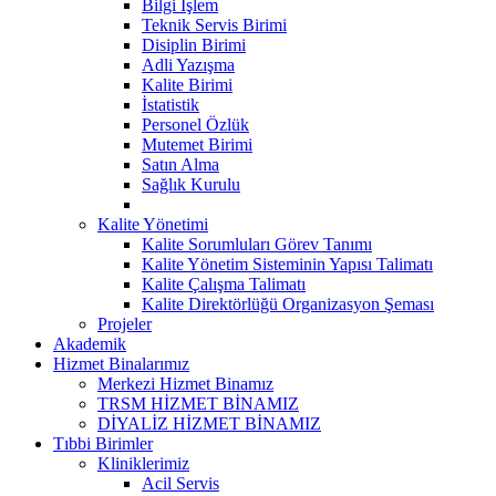
Bilgi İşlem
Teknik Servis Birimi
Disiplin Birimi
Adli Yazışma
Kalite Birimi
İstatistik
Personel Özlük
Mutemet Birimi
Satın Alma
Sağlık Kurulu
Kalite Yönetimi
Kalite Sorumluları Görev Tanımı
Kalite Yönetim Sisteminin Yapısı Talimatı
Kalite Çalışma Talimatı
Kalite Direktörlüğü Organizasyon Şeması
Projeler
Akademik
Hizmet Binalarımız
Merkezi Hizmet Binamız
TRSM HİZMET BİNAMIZ
DİYALİZ HİZMET BİNAMIZ
Tıbbi Birimler
Kliniklerimiz
Acil Servis