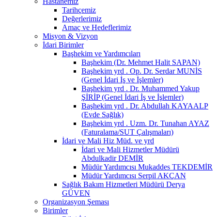
Hastanemiz
Tarihçemiz
Değerlerimiz
Amaç ve Hedeflerimiz
Misyon & Vizyon
İdari Birimler
Başhekim ve Yardımcıları
Başhekim (Dr. Mehmet Halit SAPAN)
Başhekim yrd . Op. Dr. Serdar MUNİS
(Genel İdari İş ve İşlemler)
Başhekim yrd . Dr. Muhammed Yakup
ŞİRİP (Genel İdari İş ve İşlemler)
Başhekim yrd . Dr. Abdullah KAYAALP
(Evde Sağlık)
Başhekim yrd . Uzm. Dr. Tunahan AYAZ
(Faturalama/SUT Çalışmaları)
İdari ve Mali Hiz Müd. ve yrd
İdari ve Mali Hizmetler Müdürü
Abdulkadir DEMİR
Müdür Yardımcısı Mukaddes TEKDEMİR
Müdür Yardımcısı Serpil AKÇAN
Sağlık Bakım Hizmetleri Müdürü Derya
GÜVEN
Organizasyon Şeması
Birimler