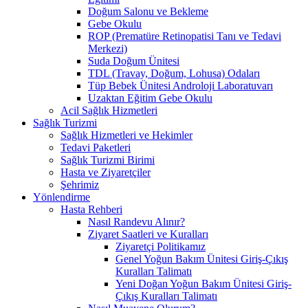
Doğum Salonu ve Bekleme
Gebe Okulu
ROP (Prematüre Retinopatisi Tanı ve Tedavi
Merkezi)
Suda Doğum Ünitesi
TDL (Travay, Doğum, Lohusa) Odaları
Tüp Bebek Ünitesi Androloji Laboratuvarı
Uzaktan Eğitim Gebe Okulu
Acil Sağlık Hizmetleri
Sağlık Turizmi
Sağlık Hizmetleri ve Hekimler
Tedavi Paketleri
Sağlık Turizmi Birimi
Hasta ve Ziyaretçiler
Şehrimiz
Yönlendirme
Hasta Rehberi
Nasıl Randevu Alınır?
Ziyaret Saatleri ve Kuralları
Ziyaretçi Politikamız
Genel Yoğun Bakım Ünitesi Giriş-Çıkış
Kuralları Talimatı
Yeni Doğan Yoğun Bakım Ünitesi Giriş-
Çıkış Kuralları Talimatı