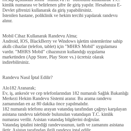
kimlik numarası ve belirlenen şifre ile giriş yapılır.
Hesabınıza E-
Devlet şifrenizi kullanarak da giriş yapabilirsiniz.
İstenilen hastane, poliklinik ve hekim tercihi yapılarak randevu
alınır.
Mobil Cihaz Kullanarak Randevu Alma;
Android, IOS, BlackBerry ve Windows işletim sistemlerine sahip
akıllı cihazlar (telefon, tablet) için "MHRS Mobil" uygulaması
vardır. "MHRS Mobil" cihazınızın kullandığı uygulama
marketinden (App Store, Play Store vs.) ücretsiz olarak
indirebilirsiniz.
Randevu Nasıl İptal Edilir?
Alo182 Aranarak;
Ev, iş, ankesör ve cep telefonlarından 182 numaralı Sağlık Bakanlığı
Merkezi Hekim Randevu Sistemi aranır. Bu arama randevu
zamanından en az 80 dakika önce yapılmalıdır.
182 numaralı telefonu arayan vatandaş tarafından çağrıyı karşılayan
asistana randevu talebinde bulunulan vatandaşın T.C. kimlik
numarası verilir. Asistan vatandaş bilgilerini doğrular.
Vatandaş iptalini istediği randevusunun, tarih ve zamanını asistana
iletir. Asistan tarafından ilgili randevu iptal edilir.