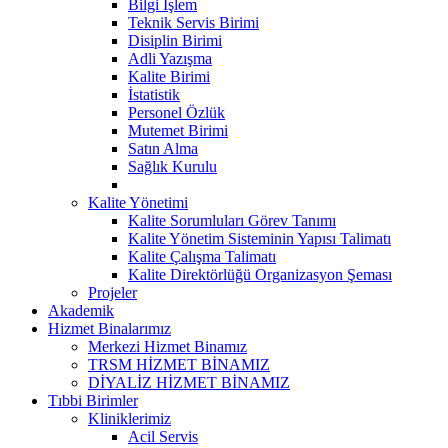
Bilgi İşlem
Teknik Servis Birimi
Disiplin Birimi
Adli Yazışma
Kalite Birimi
İstatistik
Personel Özlük
Mutemet Birimi
Satın Alma
Sağlık Kurulu
Kalite Yönetimi
Kalite Sorumluları Görev Tanımı
Kalite Yönetim Sisteminin Yapısı Talimatı
Kalite Çalışma Talimatı
Kalite Direktörlüğü Organizasyon Şeması
Projeler
Akademik
Hizmet Binalarımız
Merkezi Hizmet Binamız
TRSM HİZMET BİNAMIZ
DİYALİZ HİZMET BİNAMIZ
Tıbbi Birimler
Kliniklerimiz
Acil Servis