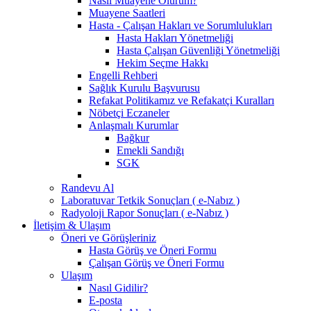
Nasıl Muayene Olurum?
Muayene Saatleri
Hasta - Çalışan Hakları ve Sorumlulukları
Hasta Hakları Yönetmeliği
Hasta Çalışan Güvenliği Yönetmeliği
Hekim Seçme Hakkı
Engelli Rehberi
Sağlık Kurulu Başvurusu
Refakat Politikamız ve Refakatçi Kuralları
Nöbetçi Eczaneler
Anlaşmalı Kurumlar
Bağkur
Emekli Sandığı
SGK
Randevu Al
Laboratuvar Tetkik Sonuçları ( e-Nabız )
Radyoloji Rapor Sonuçları ( e-Nabız )
İletişim & Ulaşım
Öneri ve Görüşleriniz
Hasta Görüş ve Öneri Formu
Çalışan Görüş ve Öneri Formu
Ulaşım
Nasıl Gidilir?
E-posta