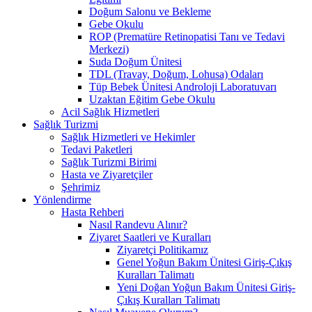
Doğum Salonu ve Bekleme
Gebe Okulu
ROP (Prematüre Retinopatisi Tanı ve Tedavi
Merkezi)
Suda Doğum Ünitesi
TDL (Travay, Doğum, Lohusa) Odaları
Tüp Bebek Ünitesi Androloji Laboratuvarı
Uzaktan Eğitim Gebe Okulu
Acil Sağlık Hizmetleri
Sağlık Turizmi
Sağlık Hizmetleri ve Hekimler
Tedavi Paketleri
Sağlık Turizmi Birimi
Hasta ve Ziyaretçiler
Şehrimiz
Yönlendirme
Hasta Rehberi
Nasıl Randevu Alınır?
Ziyaret Saatleri ve Kuralları
Ziyaretçi Politikamız
Genel Yoğun Bakım Ünitesi Giriş-Çıkış
Kuralları Talimatı
Yeni Doğan Yoğun Bakım Ünitesi Giriş-
Çıkış Kuralları Talimatı