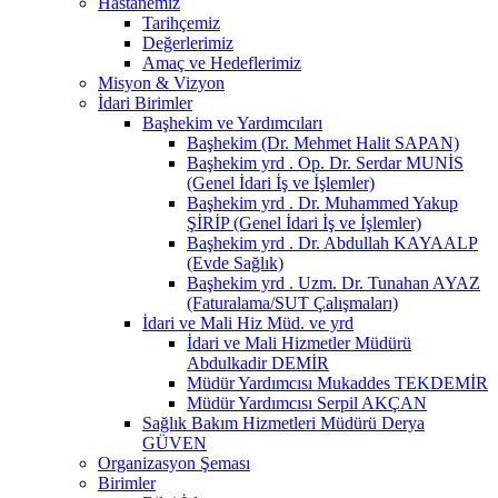
Hastanemiz
Tarihçemiz
Değerlerimiz
Amaç ve Hedeflerimiz
Misyon & Vizyon
İdari Birimler
Başhekim ve Yardımcıları
Başhekim (Dr. Mehmet Halit SAPAN)
Başhekim yrd . Op. Dr. Serdar MUNİS
(Genel İdari İş ve İşlemler)
Başhekim yrd . Dr. Muhammed Yakup
ŞİRİP (Genel İdari İş ve İşlemler)
Başhekim yrd . Dr. Abdullah KAYAALP
(Evde Sağlık)
Başhekim yrd . Uzm. Dr. Tunahan AYAZ
(Faturalama/SUT Çalışmaları)
İdari ve Mali Hiz Müd. ve yrd
İdari ve Mali Hizmetler Müdürü
Abdulkadir DEMİR
Müdür Yardımcısı Mukaddes TEKDEMİR
Müdür Yardımcısı Serpil AKÇAN
Sağlık Bakım Hizmetleri Müdürü Derya
GÜVEN
Organizasyon Şeması
Birimler