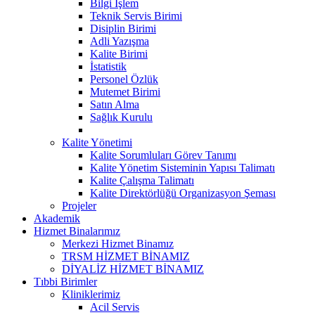
Bilgi İşlem
Teknik Servis Birimi
Disiplin Birimi
Adli Yazışma
Kalite Birimi
İstatistik
Personel Özlük
Mutemet Birimi
Satın Alma
Sağlık Kurulu
Kalite Yönetimi
Kalite Sorumluları Görev Tanımı
Kalite Yönetim Sisteminin Yapısı Talimatı
Kalite Çalışma Talimatı
Kalite Direktörlüğü Organizasyon Şeması
Projeler
Akademik
Hizmet Binalarımız
Merkezi Hizmet Binamız
TRSM HİZMET BİNAMIZ
DİYALİZ HİZMET BİNAMIZ
Tıbbi Birimler
Kliniklerimiz
Acil Servis