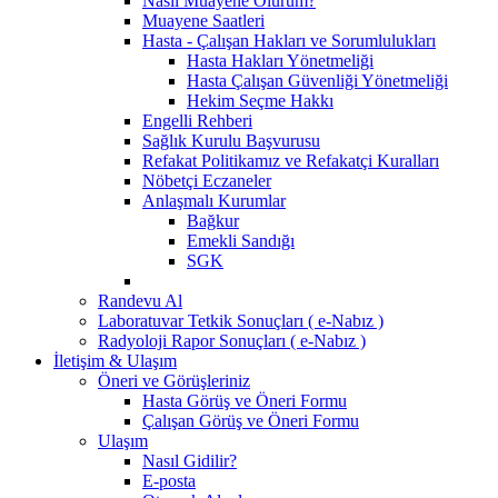
Nasıl Muayene Olurum?
Muayene Saatleri
Hasta - Çalışan Hakları ve Sorumlulukları
Hasta Hakları Yönetmeliği
Hasta Çalışan Güvenliği Yönetmeliği
Hekim Seçme Hakkı
Engelli Rehberi
Sağlık Kurulu Başvurusu
Refakat Politikamız ve Refakatçi Kuralları
Nöbetçi Eczaneler
Anlaşmalı Kurumlar
Bağkur
Emekli Sandığı
SGK
Randevu Al
Laboratuvar Tetkik Sonuçları ( e-Nabız )
Radyoloji Rapor Sonuçları ( e-Nabız )
İletişim & Ulaşım
Öneri ve Görüşleriniz
Hasta Görüş ve Öneri Formu
Çalışan Görüş ve Öneri Formu
Ulaşım
Nasıl Gidilir?
E-posta