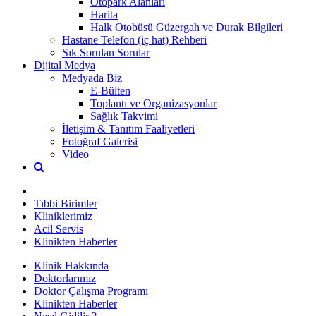
Otopark Alanları
Harita
Halk Otobüsü Güzergah ve Durak Bilgileri
Hastane Telefon (iç hat) Rehberi
Sık Sorulan Sorular
Dijital Medya
Medyada Biz
E-Bülten
Toplantı ve Organizasyonlar
Sağlık Takvimi
İletişim & Tanıtım Faaliyetleri
Fotoğraf Galerisi
Video
Tıbbi Birimler
Kliniklerimiz
Acil Servis
Klinikten Haberler
Klinik Hakkında
Doktorlarımız
Doktor Çalışma Programı
Klinikten Haberler