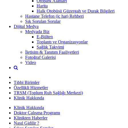
Otopark Alanları
Harita
Halk Otobüsü Güzergah ve Durak Bilgileri
Hastane Telefon (iç hat) Rehberi
Sık Sorulan Sorular
Dijital Medya
Medyada Biz
E-Bülten
Toplantı ve Organizasyonlar
Sağlık Takvimi
İletişim & Tanıtım Faaliyetleri
Fotoğraf Galerisi
Video
Tıbbi Birimler
Özellikli Hizmetler
TRSM (Toplum Ruh Sağlığı Merkezi)
Klinik Hakkında
Klinik Hakkında
Doktor Çalışma Programı
Klinikten Haberler
Nasıl Gidilir ?