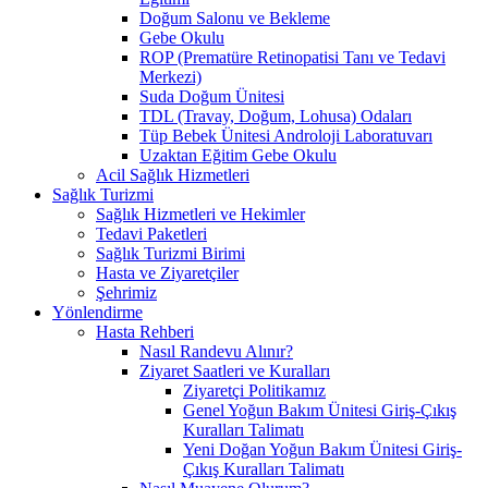
Doğum Salonu ve Bekleme
Gebe Okulu
ROP (Prematüre Retinopatisi Tanı ve Tedavi
Merkezi)
Suda Doğum Ünitesi
TDL (Travay, Doğum, Lohusa) Odaları
Tüp Bebek Ünitesi Androloji Laboratuvarı
Uzaktan Eğitim Gebe Okulu
Acil Sağlık Hizmetleri
Sağlık Turizmi
Sağlık Hizmetleri ve Hekimler
Tedavi Paketleri
Sağlık Turizmi Birimi
Hasta ve Ziyaretçiler
Şehrimiz
Yönlendirme
Hasta Rehberi
Nasıl Randevu Alınır?
Ziyaret Saatleri ve Kuralları
Ziyaretçi Politikamız
Genel Yoğun Bakım Ünitesi Giriş-Çıkış
Kuralları Talimatı
Yeni Doğan Yoğun Bakım Ünitesi Giriş-
Çıkış Kuralları Talimatı