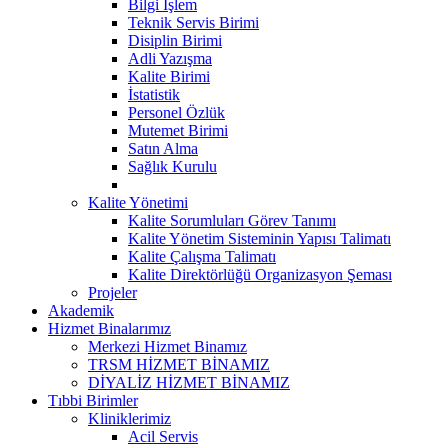
Bilgi İşlem
Teknik Servis Birimi
Disiplin Birimi
Adli Yazışma
Kalite Birimi
İstatistik
Personel Özlük
Mutemet Birimi
Satın Alma
Sağlık Kurulu
Kalite Yönetimi
Kalite Sorumluları Görev Tanımı
Kalite Yönetim Sisteminin Yapısı Talimatı
Kalite Çalışma Talimatı
Kalite Direktörlüğü Organizasyon Şeması
Projeler
Akademik
Hizmet Binalarımız
Merkezi Hizmet Binamız
TRSM HİZMET BİNAMIZ
DİYALİZ HİZMET BİNAMIZ
Tıbbi Birimler
Kliniklerimiz
Acil Servis