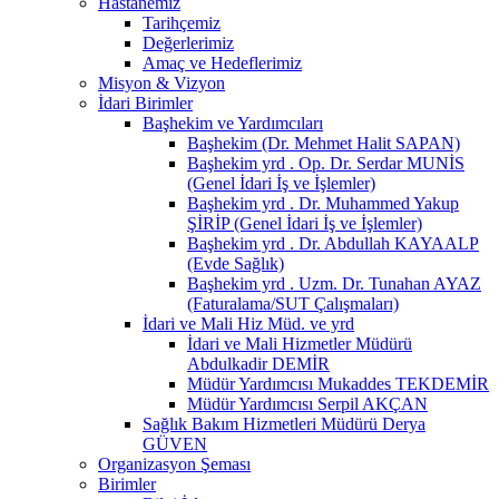
Hastanemiz
Tarihçemiz
Değerlerimiz
Amaç ve Hedeflerimiz
Misyon & Vizyon
İdari Birimler
Başhekim ve Yardımcıları
Başhekim (Dr. Mehmet Halit SAPAN)
Başhekim yrd . Op. Dr. Serdar MUNİS
(Genel İdari İş ve İşlemler)
Başhekim yrd . Dr. Muhammed Yakup
ŞİRİP (Genel İdari İş ve İşlemler)
Başhekim yrd . Dr. Abdullah KAYAALP
(Evde Sağlık)
Başhekim yrd . Uzm. Dr. Tunahan AYAZ
(Faturalama/SUT Çalışmaları)
İdari ve Mali Hiz Müd. ve yrd
İdari ve Mali Hizmetler Müdürü
Abdulkadir DEMİR
Müdür Yardımcısı Mukaddes TEKDEMİR
Müdür Yardımcısı Serpil AKÇAN
Sağlık Bakım Hizmetleri Müdürü Derya
GÜVEN
Organizasyon Şeması
Birimler