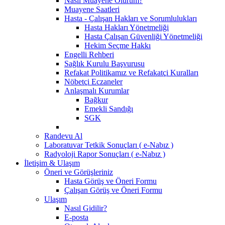
Nasıl Muayene Olurum?
Muayene Saatleri
Hasta - Çalışan Hakları ve Sorumlulukları
Hasta Hakları Yönetmeliği
Hasta Çalışan Güvenliği Yönetmeliği
Hekim Seçme Hakkı
Engelli Rehberi
Sağlık Kurulu Başvurusu
Refakat Politikamız ve Refakatçi Kuralları
Nöbetçi Eczaneler
Anlaşmalı Kurumlar
Bağkur
Emekli Sandığı
SGK
Randevu Al
Laboratuvar Tetkik Sonuçları ( e-Nabız )
Radyoloji Rapor Sonuçları ( e-Nabız )
İletişim & Ulaşım
Öneri ve Görüşleriniz
Hasta Görüş ve Öneri Formu
Çalışan Görüş ve Öneri Formu
Ulaşım
Nasıl Gidilir?
E-posta