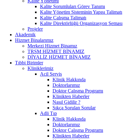
Kalite Yönetimi
Kalite Sorumluları Görev Tanımı
Kalite Yönetim Sisteminin Yapısı Talimatı
Kalite Çalışma Talimatı
Kalite Direktörlüğü Organizasyon Şeması
Projeler
Akademik
Hizmet Binalarımız
Merkezi Hizmet Binamız
TRSM HİZMET BİNAMIZ
DİYALİZ HİZMET BİNAMIZ
Tıbbi Birimler
Kliniklerimiz
Acil Servis
Klinik Hakkında
Doktorlarımız
Doktor Çalışma Programı
Klinikten Haberler
Nasıl Gidilir ?
Sıkça Sorulan Sorular
Adli Tıp
Klinik Hakkında
Doktorlarımız
Doktor Çalışma Programı
Klinikten Haberler