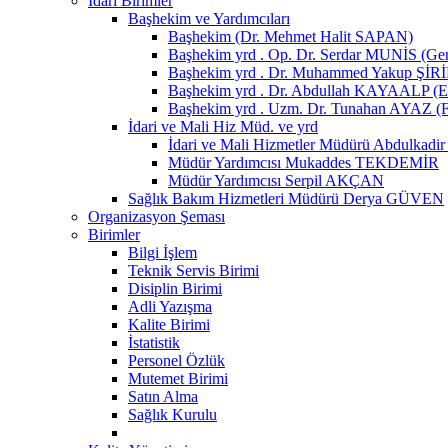
İdari Birimler
Başhekim ve Yardımcıları
Başhekim (Dr. Mehmet Halit SAPAN)
Başhekim yrd . Op. Dr. Serdar MUNİS (Genel
Başhekim yrd . Dr. Muhammed Yakup ŞİRİP (
Başhekim yrd . Dr. Abdullah KAYAALP (E
Başhekim yrd . Uzm. Dr. Tunahan AYAZ (F
İdari ve Mali Hiz Müd. ve yrd
İdari ve Mali Hizmetler Müdürü Abdulkad
Müdür Yardımcısı Mukaddes TEKDEMİR
Müdür Yardımcısı Serpil AKÇAN
Sağlık Bakım Hizmetleri Müdürü Derya GÜVEN
Organizasyon Şeması
Birimler
Bilgi İşlem
Teknik Servis Birimi
Disiplin Birimi
Adli Yazışma
Kalite Birimi
İstatistik
Personel Özlük
Mutemet Birimi
Satın Alma
Sağlık Kurulu