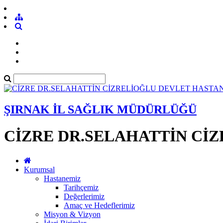
ŞIRNAK İL SAĞLIK MÜDÜRLÜĞÜ
CİZRE DR.SELAHATTİN Cİ
Kurumsal
Hastanemiz
Tarihçemiz
Değerlerimiz
Amaç ve Hedeflerimiz
Misyon & Vizyon