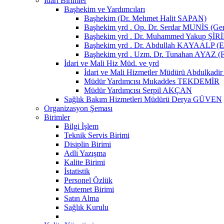
İdari Birimler
Başhekim ve Yardımcıları
Başhekim (Dr. Mehmet Halit SAPAN)
Başhekim yrd . Op. Dr. Serdar MUNİS (Genel
Başhekim yrd . Dr. Muhammed Yakup ŞİRİP (
Başhekim yrd . Dr. Abdullah KAYAALP (E
Başhekim yrd . Uzm. Dr. Tunahan AYAZ (F
İdari ve Mali Hiz Müd. ve yrd
İdari ve Mali Hizmetler Müdürü Abdulkad
Müdür Yardımcısı Mukaddes TEKDEMİR
Müdür Yardımcısı Serpil AKÇAN
Sağlık Bakım Hizmetleri Müdürü Derya GÜVEN
Organizasyon Şeması
Birimler
Bilgi İşlem
Teknik Servis Birimi
Disiplin Birimi
Adli Yazışma
Kalite Birimi
İstatistik
Personel Özlük
Mutemet Birimi
Satın Alma
Sağlık Kurulu