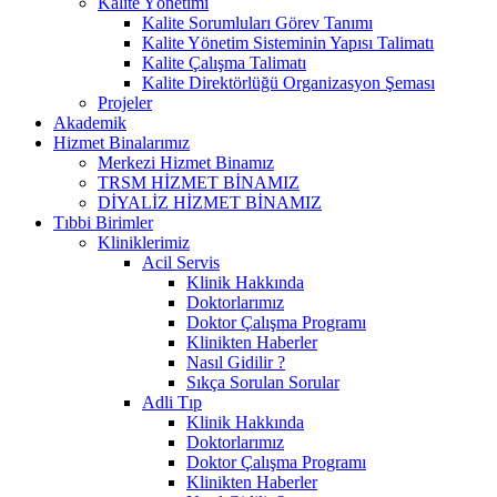
Kalite Yönetimi
Kalite Sorumluları Görev Tanımı
Kalite Yönetim Sisteminin Yapısı Talimatı
Kalite Çalışma Talimatı
Kalite Direktörlüğü Organizasyon Şeması
Projeler
Akademik
Hizmet Binalarımız
Merkezi Hizmet Binamız
TRSM HİZMET BİNAMIZ
DİYALİZ HİZMET BİNAMIZ
Tıbbi Birimler
Kliniklerimiz
Acil Servis
Klinik Hakkında
Doktorlarımız
Doktor Çalışma Programı
Klinikten Haberler
Nasıl Gidilir ?
Sıkça Sorulan Sorular
Adli Tıp
Klinik Hakkında
Doktorlarımız
Doktor Çalışma Programı
Klinikten Haberler