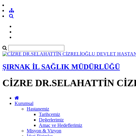
ŞIRNAK İL SAĞLIK MÜDÜRLÜĞÜ
CİZRE DR.SELAHATTİN Cİ
Kurumsal
Hastanemiz
Tarihçemiz
Değerlerimiz
Amaç ve Hedeflerimiz
Misyon & Vizyon