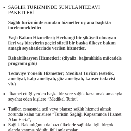
SAĞLIK
TURİZMİNDE SUNULAN
TEDAVİ
PAKETLERİ
Sağlık turizminde sunulan hizmetler üç ana başlıkta
incelenmektedir:
Yaşlı Bakım Hizmetleri;
Herhangi bir şikâyeti olmayan
ileri yaş bireylerin geçici süreli bir başka ülkeye bakım
amaçlı seyahatlerinde verilen hizmetler.
Rehabilitasyon Hizmetleri;
(diyaliz, bağımlılıkla mücadele
programı gibi)
Tedaviye Yönelik Hizmetler;
Medikal Turizm (estetik,
ameliyat, kalp ameliyatı, göz ameliyatı, kanser tedavisi
vb.)
İkamet ettiği yerden başka bir yere sağlık kazanmak amacıyla
seyahat eden kişilere “Medikal
Turist”,
Tatilleri
esnasında acil veya plansız sağlık hizmeti almak
zorunda kalan turistlere “Turistin Sağlığı Kapsamında Hizmet
Alan
Hasta”,
Sağlık Bakanlığının da bazı ülkelerle sağlıkla ilgili birçok
alanda yapmış olduğu ikili anlaşmalar