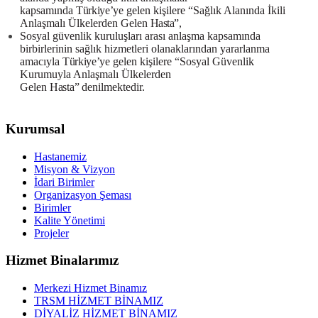
kapsamında
Türkiye’ye
gelen kişilere “Sağlık Alanında İkili
Anlaşmalı Ülkelerden Gelen
Hasta”,
Sosyal güvenlik kuruluşları arası anlaşma kapsamında
birbirlerinin sağlık hizmetleri olanaklarından yararlanma
amacıyla
Türkiye’ye
gelen kişilere “Sosyal Güvenlik
Kurumuyla Anlaşmalı Ülkelerden
Gelen
Hasta”
denilmektedir.
Kurumsal
Hastanemiz
Misyon & Vizyon
İdari Birimler
Organizasyon Şeması
Birimler
Kalite Yönetimi
Projeler
Hizmet Binalarımız
Merkezi Hizmet Binamız
TRSM HİZMET BİNAMIZ
DİYALİZ HİZMET BİNAMIZ