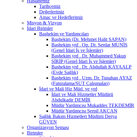
Hastanemiz
Tarihçemiz
Değerlerimiz
Amaç ve Hedeflerimiz
Misyon & Vizyon
İdari Birimler
Başhekim ve Yardımcıları
Başhekim (Dr. Mehmet Halit SAPAN)
Başhekim yrd . Op. Dr. Serdar MUNİS
(Genel İdari İş ve İşlemler)
Başhekim yrd . Dr. Muhammed Yakup
ŞİRİP (Genel İdari İş ve İşlemler)
Başhekim yrd . Dr. Abdullah KAYAALP
(Evde Sağlık)
Başhekim yrd . Uzm. Dr. Tunahan AYAZ
(Faturalama/SUT Çalışmaları)
İdari ve Mali Hiz Müd. ve yrd
İdari ve Mali Hizmetler Müdürü
Abdulkadir DEMİR
Müdür Yardımcısı Mukaddes TEKDEMİR
Müdür Yardımcısı Serpil AKÇAN
Sağlık Bakım Hizmetleri Müdürü Derya
GÜVEN
Organizasyon Şeması
Birimler