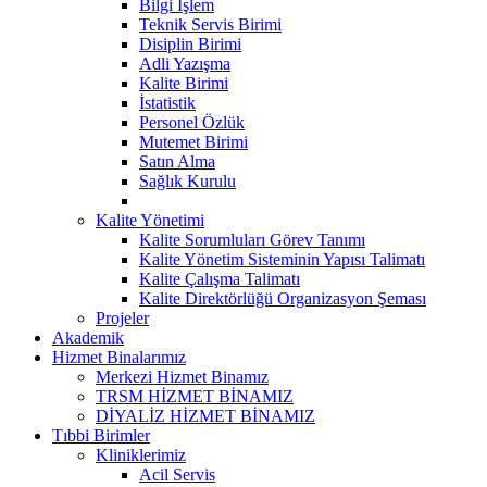
Bilgi İşlem
Teknik Servis Birimi
Disiplin Birimi
Adli Yazışma
Kalite Birimi
İstatistik
Personel Özlük
Mutemet Birimi
Satın Alma
Sağlık Kurulu
Kalite Yönetimi
Kalite Sorumluları Görev Tanımı
Kalite Yönetim Sisteminin Yapısı Talimatı
Kalite Çalışma Talimatı
Kalite Direktörlüğü Organizasyon Şeması
Projeler
Akademik
Hizmet Binalarımız
Merkezi Hizmet Binamız
TRSM HİZMET BİNAMIZ
DİYALİZ HİZMET BİNAMIZ
Tıbbi Birimler
Kliniklerimiz
Acil Servis