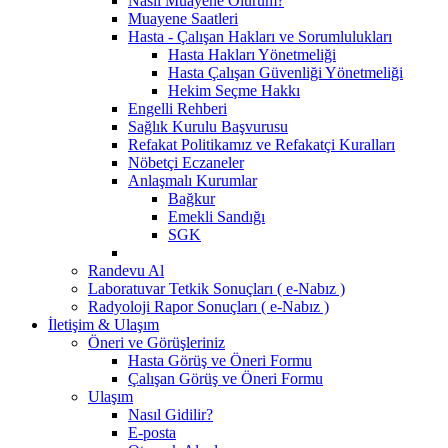
Nasıl Muayene Olurum?
Muayene Saatleri
Hasta - Çalışan Hakları ve Sorumlulukları
Hasta Hakları Yönetmeliği
Hasta Çalışan Güvenliği Yönetmeliği
Hekim Seçme Hakkı
Engelli Rehberi
Sağlık Kurulu Başvurusu
Refakat Politikamız ve Refakatçi Kuralları
Nöbetçi Eczaneler
Anlaşmalı Kurumlar
Bağkur
Emekli Sandığı
SGK
Randevu Al
Laboratuvar Tetkik Sonuçları ( e-Nabız )
Radyoloji Rapor Sonuçları ( e-Nabız )
İletişim & Ulaşım
Öneri ve Görüşleriniz
Hasta Görüş ve Öneri Formu
Çalışan Görüş ve Öneri Formu
Ulaşım
Nasıl Gidilir?
E-posta