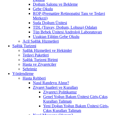
Doğum Salonu ve Bekleme
Gebe Okulu
ROP (Prematüre Retinopatisi Tanı ve Tedavi
Merkezi)
Suda Doğum Ünitesi
TDL (Travay, Doğum, Lohusa) Odaları
Tüp Bebek Ünitesi Androloji Laboratuvarı
Uzaktan Eğitim Gebe Okulu
Acil Sağlık Hizmetleri
Sağlık Turizmi
Sağlık Hizmetleri ve Hekimler
Tedavi Paketleri
Sağlık Turizmi Birimi
Hasta ve Ziyaretçiler
Şehrimiz
Yönlendirme
Hasta Rehberi
Nasıl Randevu Alınır?
Ziyaret Saatleri ve Kuralları
Ziyaretçi Politikamız
Genel Yoğun Bakım Ünitesi Giriş-Çıkış
Kuralları Talimatı
Yeni Doğan Yoğun Bakım Ünitesi Giriş-
Çıkış Kuralları Talimatı