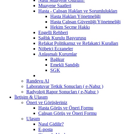
Nasıl Muayene Olurum?
Muayene Saatleri
Hasta - Çalışan Hakları ve Sorumlulukları
Hasta Hakları Yönetmeliği
Hasta Çalışan Güvenliği Yönetmeliği
Hekim Seçme Hakkı
Engelli Rehberi
Sağlık Kurulu Başvurusu
Refakat Politikamız ve Refakatçi Kuralları
Nöbetçi Eczaneler
Anlaşmalı Kurumlar
Bağkur
Emekli Sandığı
SGK
Randevu Al
Laboratuvar Tetkik Sonuçları ( e-Nabız )
Radyoloji Rapor Sonuçları ( e-Nabız )
İletişim & Ulaşım
Öneri ve Görüşleriniz
Hasta Görüş ve Öneri Formu
Çalışan Görüş ve Öneri Formu
Ulaşım
Nasıl Gidilir?
E-posta