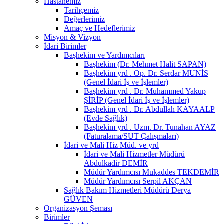
Hastanemiz
Tarihçemiz
Değerlerimiz
Amaç ve Hedeflerimiz
Misyon & Vizyon
İdari Birimler
Başhekim ve Yardımcıları
Başhekim (Dr. Mehmet Halit SAPAN)
Başhekim yrd . Op. Dr. Serdar MUNİS
(Genel İdari İş ve İşlemler)
Başhekim yrd . Dr. Muhammed Yakup
ŞİRİP (Genel İdari İş ve İşlemler)
Başhekim yrd . Dr. Abdullah KAYAALP
(Evde Sağlık)
Başhekim yrd . Uzm. Dr. Tunahan AYAZ
(Faturalama/SUT Çalışmaları)
İdari ve Mali Hiz Müd. ve yrd
İdari ve Mali Hizmetler Müdürü
Abdulkadir DEMİR
Müdür Yardımcısı Mukaddes TEKDEMİR
Müdür Yardımcısı Serpil AKÇAN
Sağlık Bakım Hizmetleri Müdürü Derya
GÜVEN
Organizasyon Şeması
Birimler