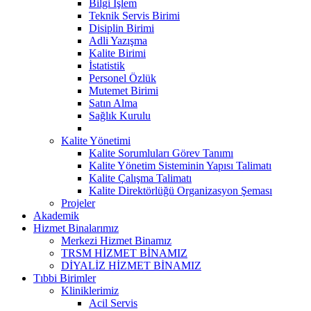
Bilgi İşlem
Teknik Servis Birimi
Disiplin Birimi
Adli Yazışma
Kalite Birimi
İstatistik
Personel Özlük
Mutemet Birimi
Satın Alma
Sağlık Kurulu
Kalite Yönetimi
Kalite Sorumluları Görev Tanımı
Kalite Yönetim Sisteminin Yapısı Talimatı
Kalite Çalışma Talimatı
Kalite Direktörlüğü Organizasyon Şeması
Projeler
Akademik
Hizmet Binalarımız
Merkezi Hizmet Binamız
TRSM HİZMET BİNAMIZ
DİYALİZ HİZMET BİNAMIZ
Tıbbi Birimler
Kliniklerimiz
Acil Servis