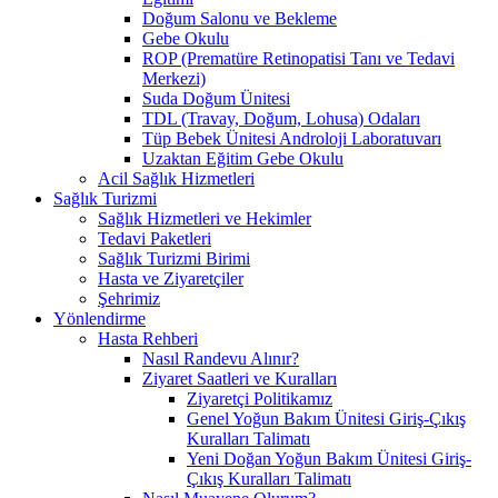
Doğum Salonu ve Bekleme
Gebe Okulu
ROP (Prematüre Retinopatisi Tanı ve Tedavi
Merkezi)
Suda Doğum Ünitesi
TDL (Travay, Doğum, Lohusa) Odaları
Tüp Bebek Ünitesi Androloji Laboratuvarı
Uzaktan Eğitim Gebe Okulu
Acil Sağlık Hizmetleri
Sağlık Turizmi
Sağlık Hizmetleri ve Hekimler
Tedavi Paketleri
Sağlık Turizmi Birimi
Hasta ve Ziyaretçiler
Şehrimiz
Yönlendirme
Hasta Rehberi
Nasıl Randevu Alınır?
Ziyaret Saatleri ve Kuralları
Ziyaretçi Politikamız
Genel Yoğun Bakım Ünitesi Giriş-Çıkış
Kuralları Talimatı
Yeni Doğan Yoğun Bakım Ünitesi Giriş-
Çıkış Kuralları Talimatı