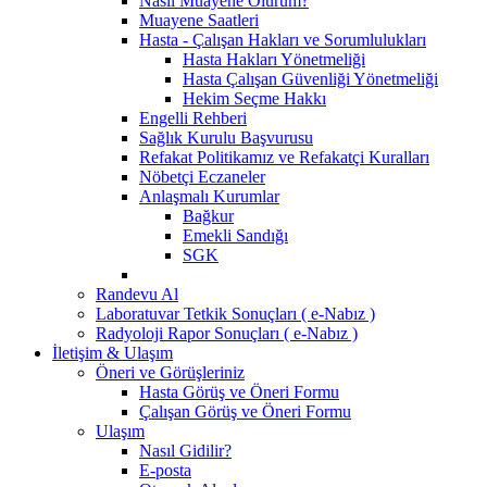
Nasıl Muayene Olurum?
Muayene Saatleri
Hasta - Çalışan Hakları ve Sorumlulukları
Hasta Hakları Yönetmeliği
Hasta Çalışan Güvenliği Yönetmeliği
Hekim Seçme Hakkı
Engelli Rehberi
Sağlık Kurulu Başvurusu
Refakat Politikamız ve Refakatçi Kuralları
Nöbetçi Eczaneler
Anlaşmalı Kurumlar
Bağkur
Emekli Sandığı
SGK
Randevu Al
Laboratuvar Tetkik Sonuçları ( e-Nabız )
Radyoloji Rapor Sonuçları ( e-Nabız )
İletişim & Ulaşım
Öneri ve Görüşleriniz
Hasta Görüş ve Öneri Formu
Çalışan Görüş ve Öneri Formu
Ulaşım
Nasıl Gidilir?
E-posta