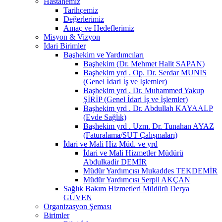
Hastanemiz
Tarihçemiz
Değerlerimiz
Amaç ve Hedeflerimiz
Misyon & Vizyon
İdari Birimler
Başhekim ve Yardımcıları
Başhekim (Dr. Mehmet Halit SAPAN)
Başhekim yrd . Op. Dr. Serdar MUNİS
(Genel İdari İş ve İşlemler)
Başhekim yrd . Dr. Muhammed Yakup
ŞİRİP (Genel İdari İş ve İşlemler)
Başhekim yrd . Dr. Abdullah KAYAALP
(Evde Sağlık)
Başhekim yrd . Uzm. Dr. Tunahan AYAZ
(Faturalama/SUT Çalışmaları)
İdari ve Mali Hiz Müd. ve yrd
İdari ve Mali Hizmetler Müdürü
Abdulkadir DEMİR
Müdür Yardımcısı Mukaddes TEKDEMİR
Müdür Yardımcısı Serpil AKÇAN
Sağlık Bakım Hizmetleri Müdürü Derya
GÜVEN
Organizasyon Şeması
Birimler