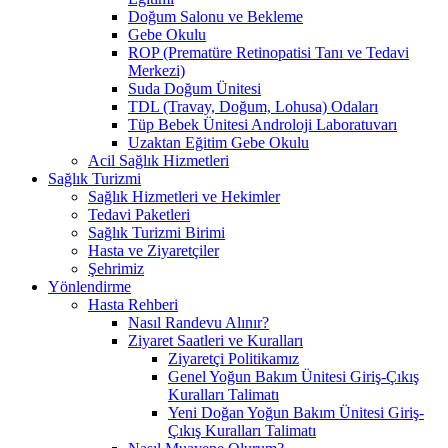
Doğum Salonu ve Bekleme
Gebe Okulu
ROP (Prematüre Retinopatisi Tanı ve Tedavi
Merkezi)
Suda Doğum Ünitesi
TDL (Travay, Doğum, Lohusa) Odaları
Tüp Bebek Ünitesi Androloji Laboratuvarı
Uzaktan Eğitim Gebe Okulu
Acil Sağlık Hizmetleri
Sağlık Turizmi
Sağlık Hizmetleri ve Hekimler
Tedavi Paketleri
Sağlık Turizmi Birimi
Hasta ve Ziyaretçiler
Şehrimiz
Yönlendirme
Hasta Rehberi
Nasıl Randevu Alınır?
Ziyaret Saatleri ve Kuralları
Ziyaretçi Politikamız
Genel Yoğun Bakım Ünitesi Giriş-Çıkış
Kuralları Talimatı
Yeni Doğan Yoğun Bakım Ünitesi Giriş-
Çıkış Kuralları Talimatı