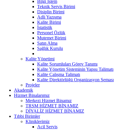
Bilgi İşlem
Teknik Servis Birimi
Disiplin Birimi
Adli Yazışma
Kalite Birimi
İstatistik
Personel Özlük
Mutemet Birimi
Satın Alma
Sağlık Kurulu
Kalite Yönetimi
Kalite Sorumluları Görev Tanımı
Kalite Yönetim Sisteminin Yapısı Talimatı
Kalite Çalışma Talimatı
Kalite Direktörlüğü Organizasyon Şeması
Projeler
Akademik
Hizmet Binalarımız
Merkezi Hizmet Binamız
TRSM HİZMET BİNAMIZ
DİYALİZ HİZMET BİNAMIZ
Tıbbi Birimler
Kliniklerimiz
Acil Servis